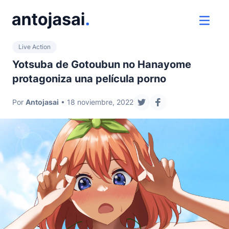
ir al contenido
ver 
Live Action
Yotsuba de Gotoubun no Hanayome
protagoniza una película porno
Por
Antojasai
• 18 noviembre, 2022
compartir en twitter
compartir en fac