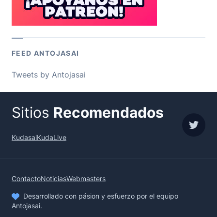
FEED ANTOJASAI
Tweets by Antojasai
Sitios
Recomendados
sigue
Kudasai
KudaLive
Contacto
Noticias
Webmasters
Desarrollado con pásion y esfuerzo por el equipo
Antojasai.