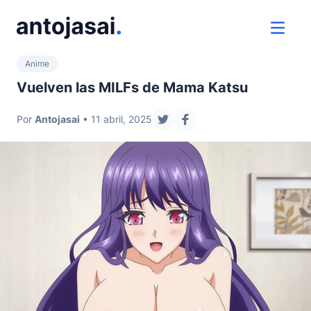
ir al contenido
ver 
Anime
Vuelven las MILFs de Mama Katsu
Por
Antojasai
• 11 abril, 2025
compartir en twitter
compartir en facebook