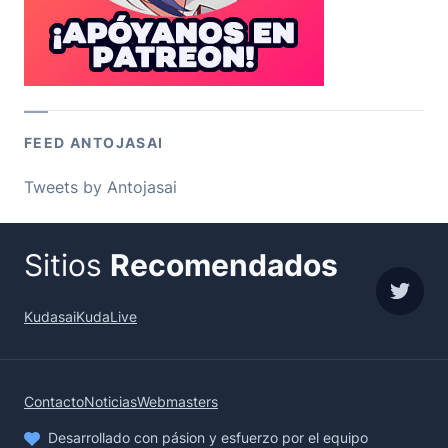
FEED ANTOJASAI
Tweets by Antojasai
Sitios
Recomendados
sigue
Kudasai
KudaLive
Contacto
Noticias
Webmasters
Desarrollado con pásion y esfuerzo por el equipo