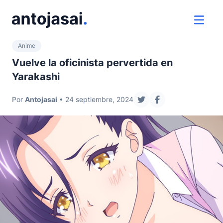
ir al contenido
ver 
Anime
Vuelve la oficinista pervertida en
Yarakashi
Por
Antojasai
• 24 septiembre, 2024
compartir en twitter
compartir en fac