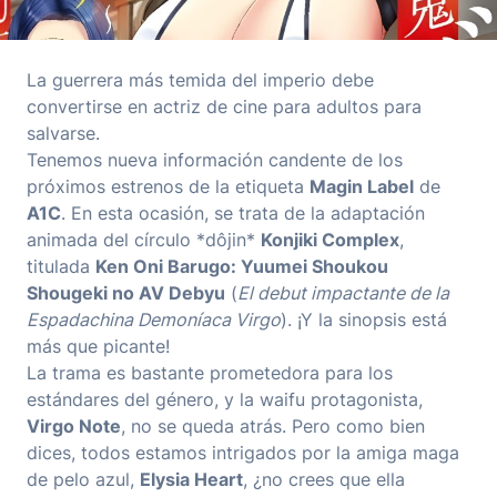
La guerrera más temida del imperio debe
convertirse en actriz de cine para adultos para
salvarse.
Tenemos nueva información candente de los
próximos estrenos de la etiqueta
Magin Label
de
A1C
. En esta ocasión, se trata de la adaptación
animada del círculo *dôjin*
Konjiki Complex
,
titulada
Ken Oni Barugo: Yuumei Shoukou
Shougeki no AV Debyu
(
El debut impactante de la
Espadachina Demoníaca Virgo
). ¡Y la sinopsis está
más que picante!
La trama es bastante prometedora para los
estándares del género, y la waifu protagonista,
Virgo Note
, no se queda atrás. Pero como bien
dices, todos estamos intrigados por la amiga maga
de pelo azul,
Elysia Heart
, ¿no crees que ella