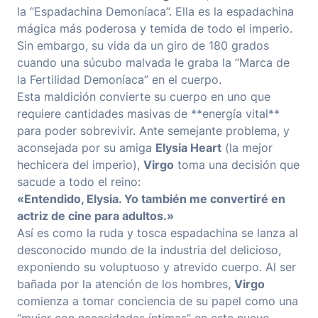
la “Espadachina Demoníaca”. Ella es la espadachina
mágica más poderosa y temida de todo el imperio.
Sin embargo, su vida da un giro de 180 grados
cuando una súcubo malvada le graba la “Marca de
la Fertilidad Demoníaca” en el cuerpo.
Esta maldición convierte su cuerpo en uno que
requiere cantidades masivas de **energía vital**
para poder sobrevivir. Ante semejante problema, y
aconsejada por su amiga
Elysia Heart
(la mejor
hechicera del imperio),
Virgo
toma una decisión que
sacude a todo el reino:
«Entendido, Elysia. Yo también me convertiré en
actriz de cine para adultos.»
Así es como la ruda y tosca espadachina se lanza al
desconocido mundo de la industria del delicioso,
exponiendo su voluptuoso y atrevido cuerpo. Al ser
bañada por la atención de los hombres,
Virgo
comienza a tomar conciencia de su papel como una
“mujer con necesidades íntimas” en este nuevo