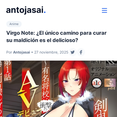
ir al contenido
ver 
Anime
Virgo Note: ¿El único camino para curar
su maldición es el delicioso?
Por
Antojasai
• 27 noviembre, 2025
compartir en twitter
compartir en fac