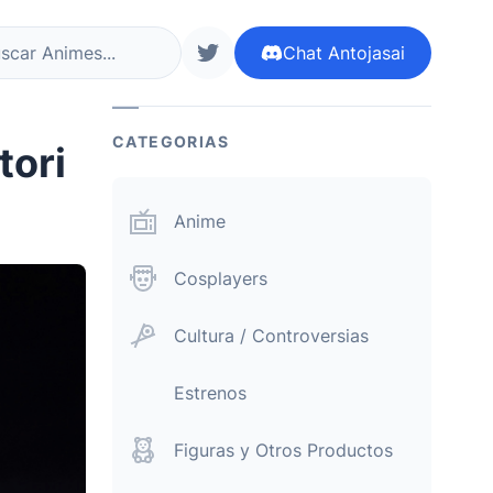
Chat
Antojasai
r ahora
siguenos en twitter
CATEGORIAS
tori
Anime
Cosplayers
Cultura / Controversias
Estrenos
Figuras y Otros Productos