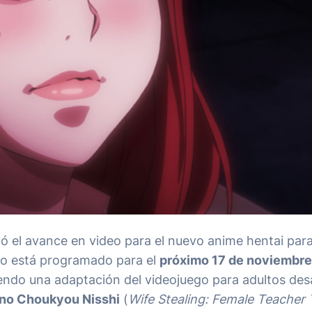
tó el avance en video para el nuevo anime hentai para
to está programado para el
próximo 17 de noviembre
iendo una adaptación del videojuego para adultos des
 no Choukyou Nisshi
(
Wife Stealing: Female Teacher 