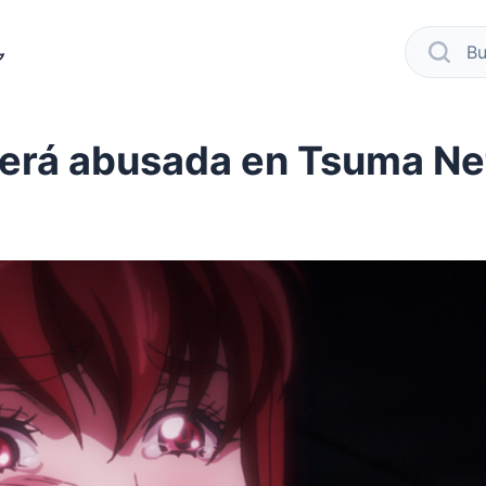
modo oscuro
busca
será abusada en Tsuma Ne
cebook