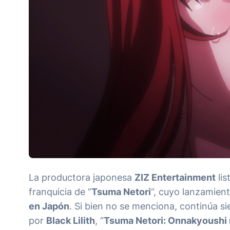
La productora japonesa
ZIZ Entertainment
lis
franquicia de “
Tsuma Netori
“, cuyo lanzamien
en Japón
. Si bien no se menciona, continúa s
por
Black Lilith
, “
Tsuma Netori: Onnakyoushi