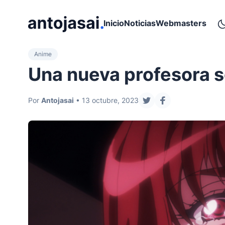
ir al contenido
Inicio
Noticias
Webmasters
Anime
Una nueva profesora 
Por
Antojasai
• 13 octubre, 2023
compartir en twitter
compartir en fa