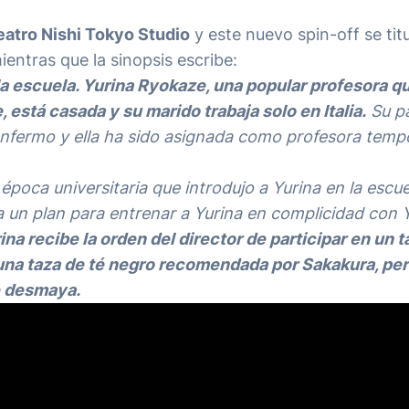
eatro Nishi Tokyo Studio
y este nuevo spin-off se tit
mientras que la sinopsis escribe:
a escuela. Yurina Ryokaze, una popular profesora q
, está casada y su marido trabaja solo en Italia.
Su pa
o enfermo y ella ha sido asignada como profesora tempo
poca universitaria que introdujo a Yurina en la escue
ha un plan para entrenar a Yurina en complicidad con 
ina recibe la orden del director de participar en un t
e una taza de té negro recomendada por Sakakura, pe
e desmaya.