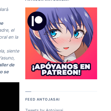
ulará
ue
dre, el
ral en la
la, siente
Yasuno,
aller de
ro se
FEED ANTOJASAI
Tweets by Antojasai