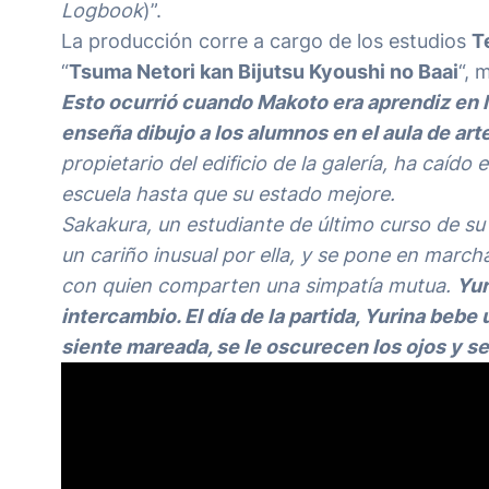
Logbook
)”.
La producción corre a cargo de los estudios
T
“
Tsuma Netori kan Bijutsu Kyoushi no Baai
“, 
Esto ocurrió cuando Makoto era aprendiz en l
enseña dibujo a los alumnos en el aula de arte
propietario del edificio de la galería, ha caíd
escuela hasta que su estado mejore.
Sakakura, un estudiante de último curso de su é
un cariño inusual por ella, y se pone en marc
con quien comparten una simpatía mutua.
Yur
intercambio. El día de la partida, Yurina beb
siente mareada, se le oscurecen los ojos y s