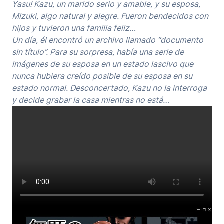
Yasu! Kazu, un marido serio y amable, y su esposa,
Mizuki, algo natural y alegre. Fueron bendecidos con
hijos y tuvieron una familia feliz…
Un día, él encontró un archivo llamado “documento
sin título”. Para su sorpresa, había una serie de
imágenes de su esposa en un estado lascivo que
nunca hubiera creído posible de su esposa en su
estado normal. Desconcertado, Kazu no la interroga
y decide grabar la casa mientras no está…