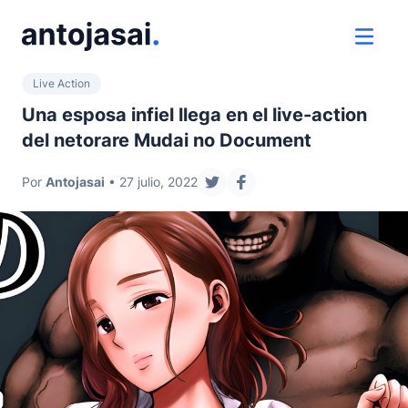
ir al contenido
ver 
Live Action
Una esposa infiel llega en el live-action
del netorare Mudai no Document
Por
Antojasai
• 27 julio, 2022
compartir en twitter
compartir en facebook