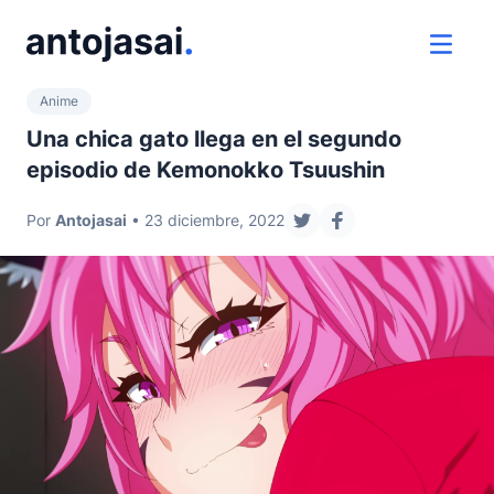
ir al contenido
ver 
Anime
Una chica gato llega en el segundo
episodio de Kemonokko Tsuushin
Por
Antojasai
• 23 diciembre, 2022
compartir en twitter
compartir en face