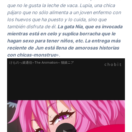
que no le gusta la leche de vaca. Lupia, una chica
pájaro que no sólo alimenta a un joven enfermo con
los huevos que ha puesto y lo cuida, sino que
también disfruta de él.
La gata Nia, que es invocada
mientras está en celo y suplica borracha que le
hagan sexo para tener niños, etc. La entrega más
reciente de Jun está llena de amorosas historias
con chicas-monstruo
».