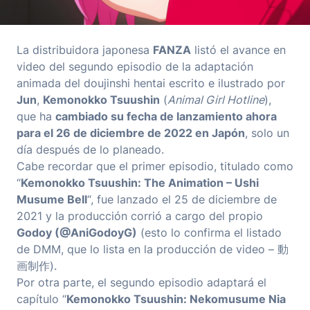
La distribuidora japonesa
FANZA
listó el avance en
video del segundo episodio de la adaptación
animada del doujinshi hentai escrito e ilustrado por
Jun
,
Kemonokko Tsuushin
(
Animal Girl Hotline
),
que ha
cambiado su fecha de lanzamiento ahora
para el 26 de diciembre de 2022 en Japón
, solo un
día después de lo planeado.
Cabe recordar que el primer episodio, titulado como
“
Kemonokko Tsuushin: The Animation – Ushi
Musume Bell
“, fue lanzado el 25 de diciembre de
2021 y la producción corrió a cargo del propio
Godoy (@AniGodoyG)
(esto lo confirma el listado
de DMM, que lo lista en la producción de video – 動
画制作).
Por otra parte, el segundo episodio adaptará el
capítulo “
Kemonokko Tsuushin: Nekomusume Nia