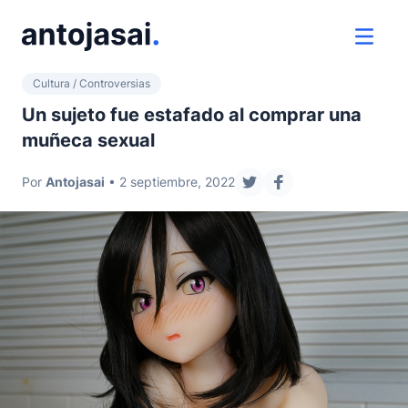
ir al contenido
ver 
Cultura / Controversias
Un sujeto fue estafado al comprar una
muñeca sexual
Por
Antojasai
• 2 septiembre, 2022
compartir en twitter
compartir en face