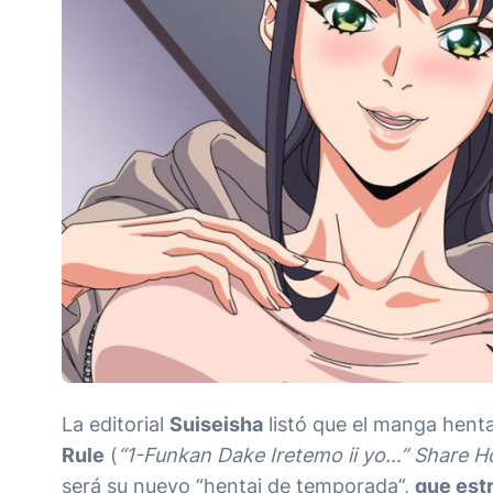
La editorial
Suiseisha
listó que el manga henta
Rule
(
“1-Funkan Dake Iretemo ii yo…” Share H
será su nuevo “hentai de temporada”,
que estr