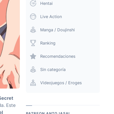
Hentai
Live Action
Manga / Doujinshi
Ranking
Recomendaciones
Sin categoría
Videojuegos / Eroges
Secret
da. Este
el
PATREON ANTOJASAI.