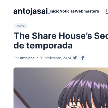
ir al contenido
Inicio
Noticias
Webmasters
Anime
The Share House’s Sec
de temporada
Por
Antojasai
• 20 noviembre, 2024
compartir en twitt
compartir en