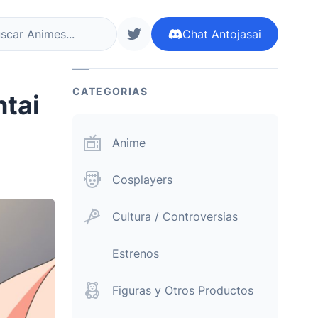
Chat
Antojasai
r ahora
siguenos en twitter
CATEGORIAS
ntai
Anime
Cosplayers
Cultura / Controversias
Estrenos
Figuras y Otros Productos