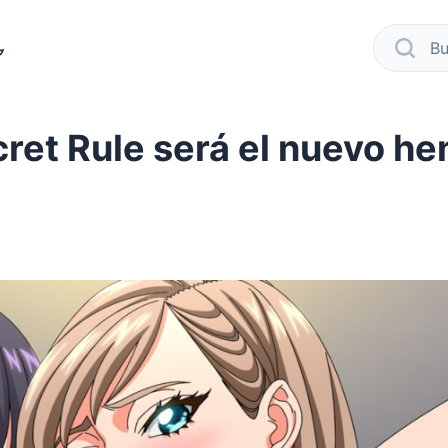
modo oscuro
busca
ret Rule será el nuevo he
er
 facebook