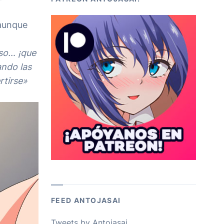
aunque
so… ¡que
ando las
rtirse»
FEED ANTOJASAI
Tweets by Antojasai