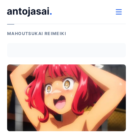
ir al contenido
ver 
MAHOUTSUKAI REIMEIKI