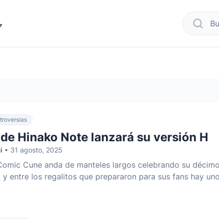
modo oscuro
busca
troversias
de Hinako Note lanzará su versión H
i
• 31 agosto, 2025
 Comic Cune anda de manteles largos celebrando su décim
, y entre los regalitos que prepararon para sus fans hay un