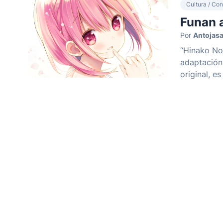
Cultura / Con
Funan a
Por
Antojasa
“Hinako Not
adaptación 
original, es