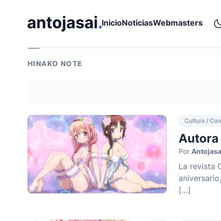
ir al contenido
Inicio
Noticias
Webmasters
HINAKO NOTE
Cultura / Con
Autora 
Por
Antojasa
La revista
aniversario
[…]