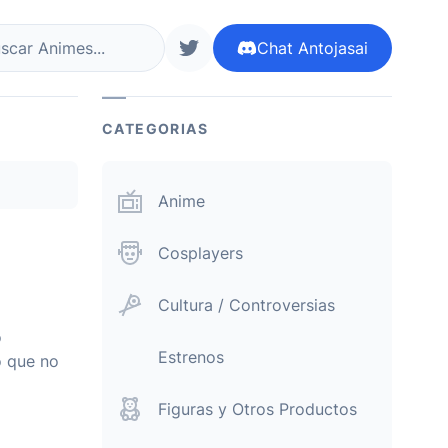
Chat
Antojasai
r ahora
siguenos en twitter
CATEGORIAS
Anime
Cosplayers
Cultura / Controversias
o
Estrenos
o que no
Figuras y Otros Productos