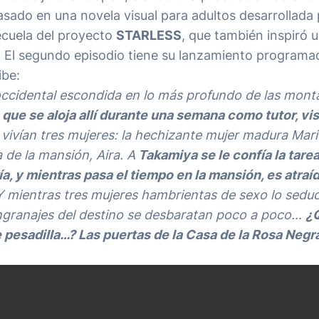
asado en una novela visual para adultos desarrollada 
recuela del proyecto
STARLESS
, que también inspiró 
. El segundo episodio tiene su lanzamiento programa
ibe:
 occidental escondida en lo más profundo de las mon
que se aloja allí durante una semana como tutor, visi
vivían tres mujeres: la hechizante mujer madura Mari
a de la mansión, Aira. A
Takamiya se le confía la tarea
, y mientras pasa el tiempo en la mansión, es atraíd
 mientras tres mujeres hambrientas de sexo lo sedu
engranajes del destino se desbaratan poco a poco…
¿Q
 pesadilla…? Las puertas de la Casa de la Rosa Negr