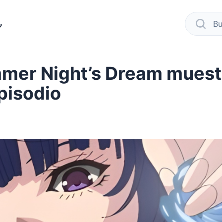
modo oscuro
busca
er Night’s Dream muestr
pisodio
book