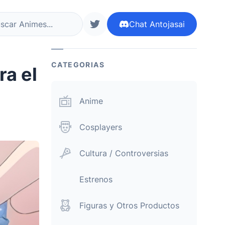
Chat
Antojasai
r ahora
siguenos en twitter
CATEGORIAS
a el
Anime
Cosplayers
Cultura / Controversias
Estrenos
Figuras y Otros Productos