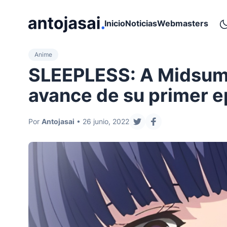
ir al contenido
Inicio
Noticias
Webmasters
Anime
SLEEPLESS: A Midsumm
avance de su primer e
Por
Antojasai
• 26 junio, 2022
compartir en twitter
compartir en face