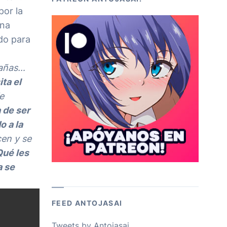
por la
una
do para
tañas…
ta el
e
 de ser
o a la
cen y se
ué les
a se
FEED ANTOJASAI
Tweets by Antojasai