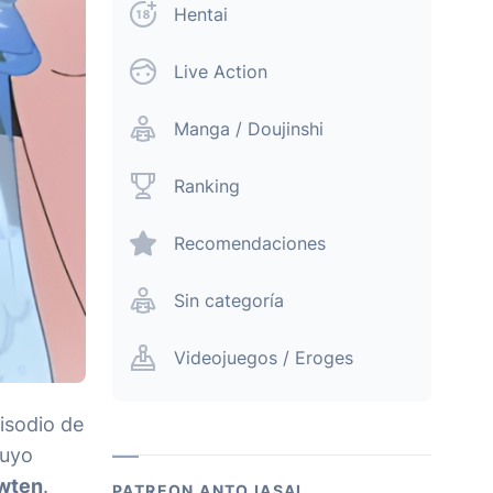
Hentai
Live Action
Manga / Doujinshi
Ranking
Recomendaciones
Sin categoría
Videojuegos / Eroges
isodio de
cuyo
wten
.
PATREON ANTOJASAI.