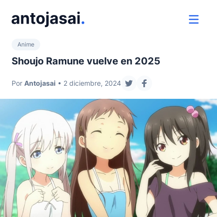
ir al contenido
ver 
Anime
Shoujo Ramune vuelve en 2025
Por
Antojasai
• 2 diciembre, 2024
compartir en twitter
compartir en faceb