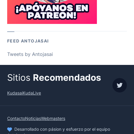
FEED ANTOJASAI
Tweets by Antojasai
Sitios
Recomendados
sigue
Kudasai
KudaLive
Contacto
Noticias
Webmasters
Desarrollado con pásion y esfuerzo por el equipo