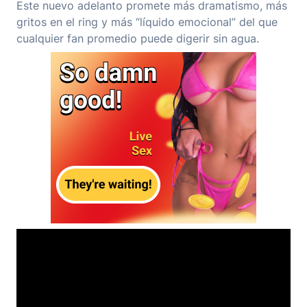
Este nuevo adelanto promete más dramatismo, más
gritos en el ring y más “líquido emocional” del que
cualquier fan promedio puede digerir sin agua.