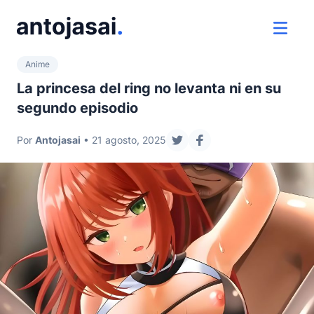
ir al contenido
ver 
Anime
La princesa del ring no levanta ni en su
segundo episodio
Por
Antojasai
• 21 agosto, 2025
compartir en twitter
compartir en facebo