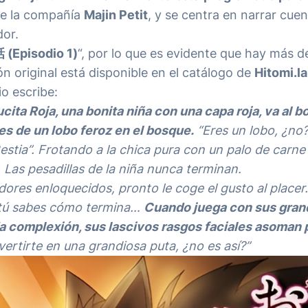
 de la compañía
Majin Petit
, y se centra en narrar cue
dor.
(Episodio 1)
“, por lo que es evidente que hay más d
ón original está disponible en el catálogo de
Hitomi.la
io escribe:
ita Roja, una bonita niña con una capa roja, va al b
es de un lobo feroz en el bosque.
“Eres un lobo, ¿no?”
estia”. Frotando a la chica pura con un palo de carne
 Las pesadillas de la niña nunca terminan.
res enloquecidos, pronto le coge el gusto al placer.
 tú sabes cómo termina…
Cuando juega con sus gran
 complexión, sus lascivos rasgos faciales asoman 
ertirte en una grandiosa puta, ¿no es así?”