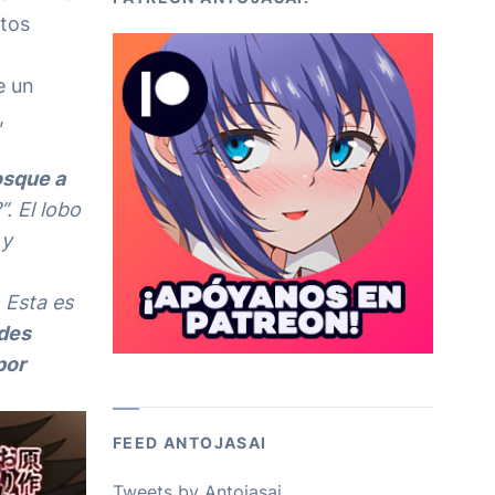
ntos
e un
,
osque a
. El lobo
 y
 Esta es
des
por
FEED ANTOJASAI
Tweets by Antojasai