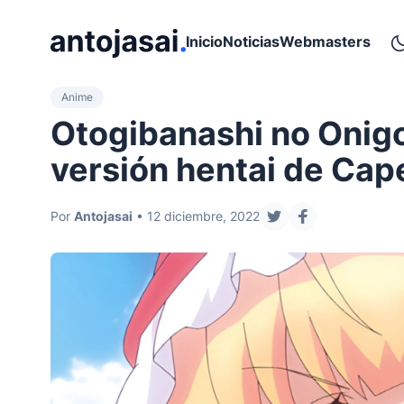
ir al contenido
Inicio
Noticias
Webmasters
Anime
Otogibanashi no Onigo
versión hentai de Cap
Por
Antojasai
• 12 diciembre, 2022
compartir en twitte
compartir en 