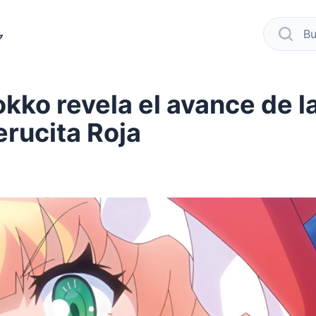
modo oscuro
busca
kko revela el avance de l
erucita Roja
r
facebook