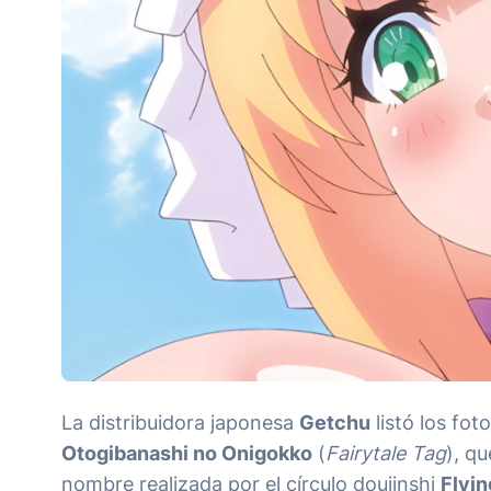
La distribuidora japonesa
Getchu
listó los fo
Otogibanashi no Onigokko
(
Fairytale Tag
), q
nombre realizada por el círculo doujinshi
Flyi