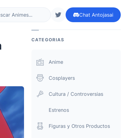
Chat
Antojasai
r ahora
siguenos en twitter
CATEGORIAS
a
Anime
Cosplayers
Cultura / Controversias
Estrenos
Figuras y Otros Productos