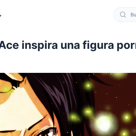
modo oscuro
busca
Ace inspira una figura po
book