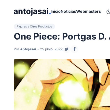
ir al contenido
Inicio
Noticias
Webmasters
Figuras y Otros Productos
One Piece: Portgas D. 
Por
Antojasai
• 25 junio, 2022
compartir en twitter
compartir en face