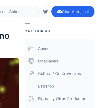
Chat
Antojasai
r ahora
siguenos en twitter
CATEGORIAS
rno
Anime
Cosplayers
Cultura / Controversias
Estrenos
Figuras y Otros Productos