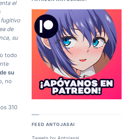
enta el
s
fugitivo
ea de
nca, su
ro todo
ente
 de su
o, no
los 310
FEED ANTOJASAI
Tweets by Antojasai