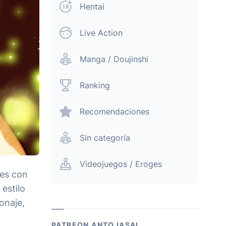
Hentai
Live Action
Manga / Doujinshi
Ranking
Recomendaciones
Sin categoría
Videojuegos / Eroges
les con
estilo
onaje,
PATREON ANTOJASAI.