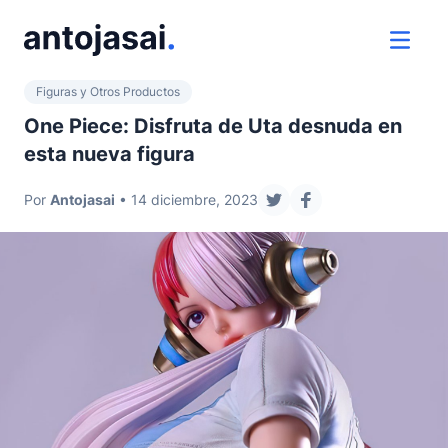
ir al contenido
ver 
Figuras y Otros Productos
One Piece: Disfruta de Uta desnuda en
esta nueva figura
Por
Antojasai
• 14 diciembre, 2023
compartir en twitter
compartir en face