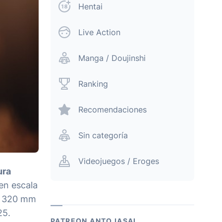
Hentai
Live Action
Manga / Doujinshi
Ranking
Recomendaciones
Sin categoría
Videojuegos / Eroges
ura
en escala
de 320 mm
25.
PATREON ANTOJASAI.