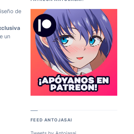
diseño de
xclusiva
de un
FEED ANTOJASAI
Tweets by Antojasai