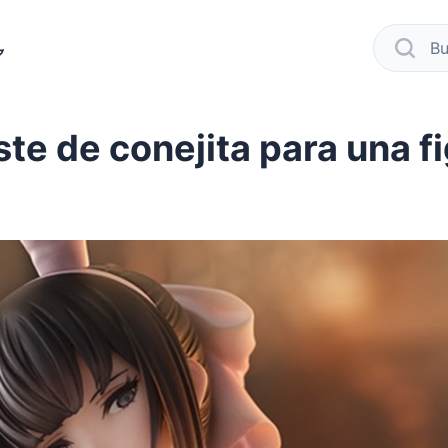
modo oscuro
busca
te de conejita para una f
er
 facebook