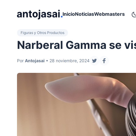
ir al contenido
Inicio
Noticias
Webmasters
Figuras y Otros Productos
Narberal Gamma se vis
Por
Antojasai
• 28 noviembre, 2024
compartir en twitt
compartir en