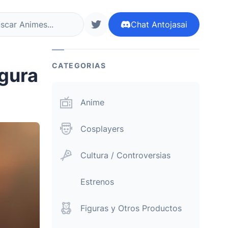
Chat
Antojasai
r ahora
siguenos en twitter
CATEGORIAS
igura
Anime
Cosplayers
Cultura / Controversias
Estrenos
Figuras y Otros Productos