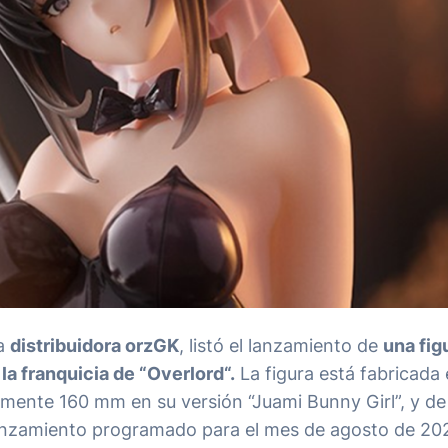
la
distribuidora orzGK
, listó el lanzamiento de
una fig
a franquicia de “
Overlord
“.
La figura está fabricada 
damente 160 mm en su versión “Juami Bunny Girl”, y 
 lanzamiento programado para el mes de agosto de 20