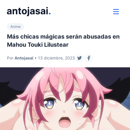
ir al contenido
ver 
Anime
Más chicas mágicas serán abusadas en
Mahou Touki Lilustear
Por
Antojasai
• 13 diciembre, 2023
compartir en twitter
compartir en face