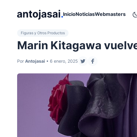
ir al contenido
Inicio
Noticias
Webmasters
Figuras y Otros Productos
Marin Kitagawa vuelve
Por
Antojasai
• 6 enero, 2025
compartir en twitter
compartir en face