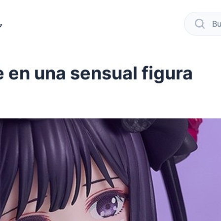
modo oscuro
busca
 en una sensual figura
book