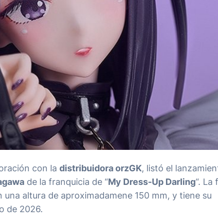
boración con la
distribuidora orzGK
, listó el lanzamie
tagawa
de la franquicia de “
My Dress-Up Darling
“. La 
en una altura de aproximadamene 150 mm, y tiene su
o de 2026.