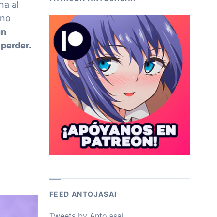
na al
 no
un
 perder.
FEED ANTOJASAI
Tweets by Antojasai