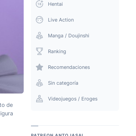
Hentai
Live Action
Manga / Doujinshi
Ranking
Recomendaciones
Sin categoría
Videojuegos / Eroges
nto de
figura
PATREON ANTOJASAI.