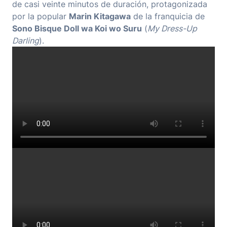
de casi veinte minutos de duración, protagonizada
por la popular
Marin Kitagawa
de la franquicia de
Sono Bisque Doll wa Koi wo Suru
(
My Dress-Up
Darling
).