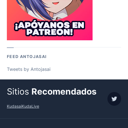
FEED ANTOJASAI
Tweets by Antojasai
Sitios
Recomendados
sigue
Kudasai
KudaLive