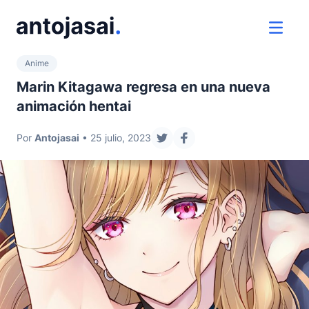
ir al contenido
ver 
Anime
Marin Kitagawa regresa en una nueva
animación hentai
Por
Antojasai
• 25 julio, 2023
compartir en twitter
compartir en facebook