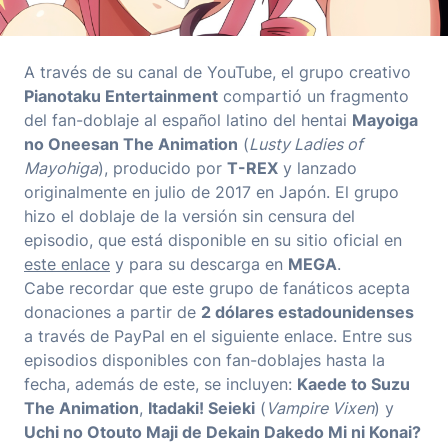
A través de su canal de YouTube, el grupo creativo
Pianotaku Entertainment
compartió un fragmento
del fan-doblaje al español latino del hentai
Mayoiga
no Oneesan The Animation
(
Lusty Ladies of
Mayohiga
), producido por
T-REX
y lanzado
originalmente en julio de 2017 en Japón. El grupo
hizo el doblaje de la versión sin censura del
episodio, que está disponible en su sitio oficial en
este enlace
y para su descarga en
MEGA
.
Cabe recordar que este grupo de fanáticos acepta
donaciones a partir de
2 dólares estadounidenses
a través de PayPal
en el siguiente enlace
. Entre sus
episodios disponibles con fan-doblajes hasta la
fecha, además de este, se incluyen:
Kaede to Suzu
The Animation
,
Itadaki! Seieki
(
Vampire Vixen
) y
Uchi no Otouto Maji de Dekain Dakedo Mi ni Konai?