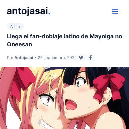
ir al contenido
ver 
Anime
Llega el fan-doblaje latino de Mayoiga no
Oneesan
Por
Antojasai
• 27 septiembre, 2022
compartir en twitter
compartir en fac