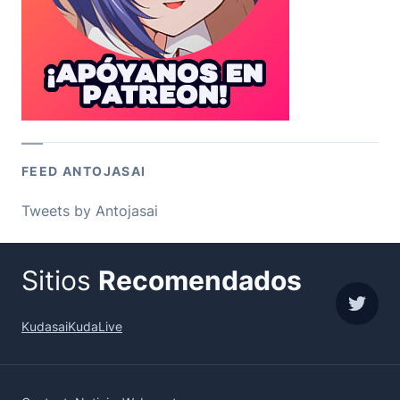
FEED ANTOJASAI
Tweets by Antojasai
Sitios
Recomendados
sigue
Kudasai
KudaLive