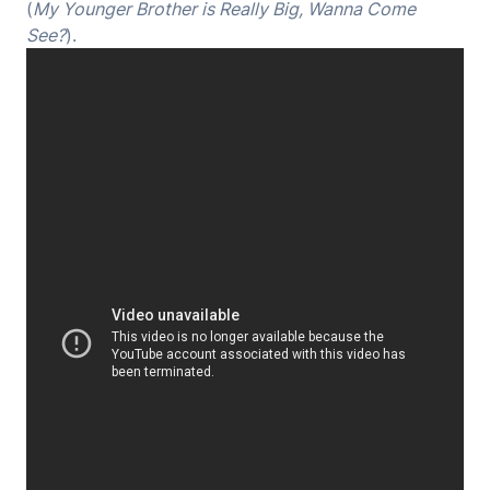
(
My Younger Brother is Really Big, Wanna Come
See?
).