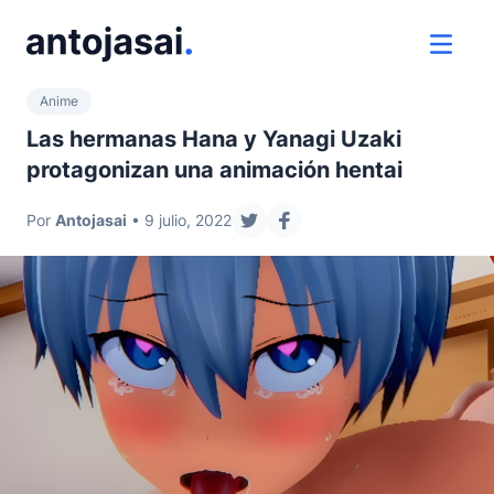
ir al contenido
ver 
Anime
Las hermanas Hana y Yanagi Uzaki
protagonizan una animación hentai
Por
Antojasai
• 9 julio, 2022
compartir en twitter
compartir en facebook