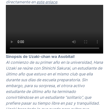
directamente en
este enlace
.
Sinopsis de Uzaki-chan wa Asobitai!
Al comienzo de su primer año en la universidad, Hana
Uzaki se reúne con Shinichi Sakurai, un estudiante de
último año que estuvo en el mismo club que ella
durante sus días de escuela preparatoria. Sin
embargo, para su sorpresa, el otrora activo
estudiante de último año ha terminado
convirtiéndose en un estudiante “solitario”, que
prefiere pasar su tiempo libre en paz y tranquilidad.
Uzaki hace todo lo que puede para evitar que