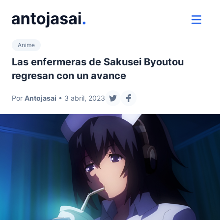
ir al contenido
ver 
Anime
Las enfermeras de Sakusei Byoutou
regresan con un avance
Por
Antojasai
• 3 abril, 2023
compartir en twitter
compartir en facebook