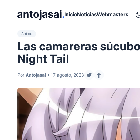
ir al contenido
Inicio
Noticias
Webmasters
Anime
Las camareras súcubo 
Night Tail
Por
Antojasai
• 17 agosto, 2023
compartir en twitter
compartir en fa