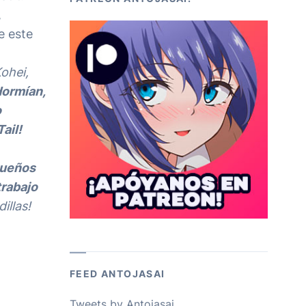
,
e este
ohei,
dormían,
o
ail!
sueños
trabajo
illas!
FEED ANTOJASAI
Tweets by Antojasai