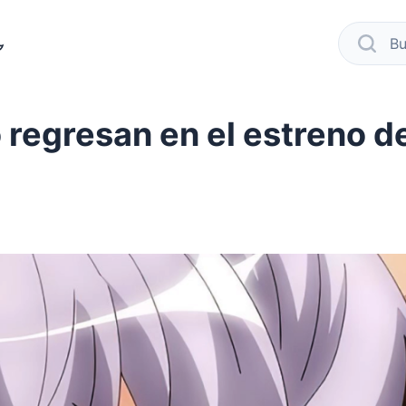
modo oscuro
busca
regresan en el estreno d
cebook