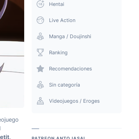
Hentai
Live Action
Manga / Doujinshi
Ranking
Recomendaciones
Sin categoría
Videojuegos / Eroges
deojuego
l
etit
.
PATREON ANTOJASAI.