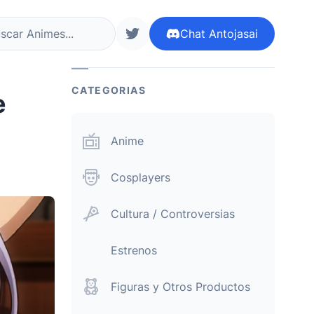
Chat
Antojasai
r ahora
siguenos en twitter
CATEGORIAS
e
Anime
Cosplayers
Cultura / Controversias
Estrenos
Figuras y Otros Productos