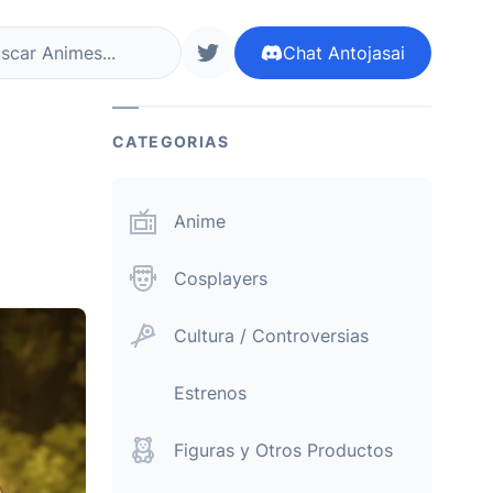
Chat
Antojasai
r ahora
siguenos en twitter
CATEGORIAS
Anime
Cosplayers
Cultura / Controversias
Estrenos
Figuras y Otros Productos