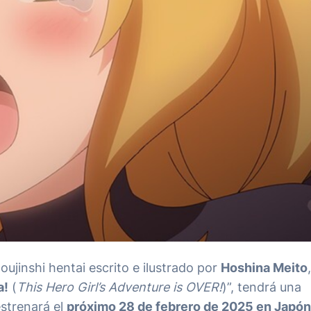
doujinshi hentai escrito e ilustrado por
Hoshina Meito
,
a!
(
This Hero Girl’s Adventure is OVER!
)”, tendrá una
strenará el
próximo 28 de febrero de 2025 en Japón