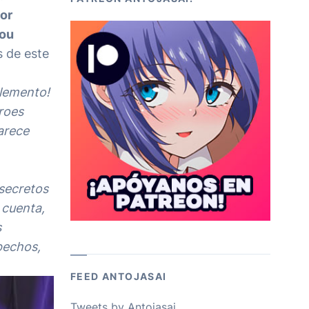
or
ou
is de este
elemento!
éroes
arece
 secretos
 cuenta,
s
pechos,
FEED ANTOJASAI
Tweets by Antojasai