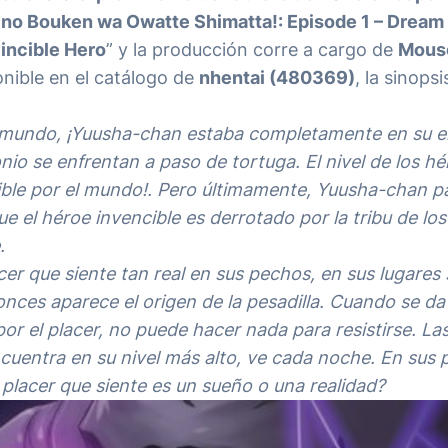
no Bouken wa Owatte Shimatta!: Episode 1 – Dream 
vincible Hero
” y la producción corre a cargo de
Mous
ponible en el catálogo de
nhentai (480369)
, la sinops
al mundo, ¡Yuusha-chan estaba completamente en su 
nio se enfrentan a paso de tortuga. El nivel de los h
sible por el mundo!. Pero últimamente, Yuusha-chan p
e el héroe invencible es derrotado por la tribu de los
.
er que siente tan real en sus pechos, en sus lugares
onces aparece el origen de la pesadilla. Cuando se da
 el placer, no puede hacer nada para resistirse. La
ncuentra en su nivel más alto, ve cada noche. En sus 
 placer que siente es un sueño o una realidad?