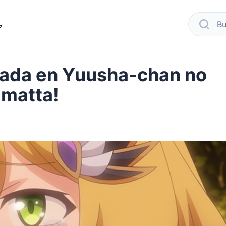
modo oscuro
busca
nada en Yuusha-chan no
matta!
book