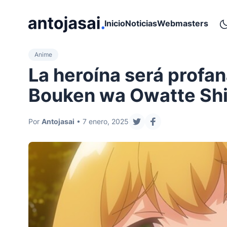
ir al contenido
Inicio
Noticias
Webmasters
Anime
La heroína será profa
Bouken wa Owatte Shi
Por
Antojasai
• 7 enero, 2025
compartir en twitter
compartir en face