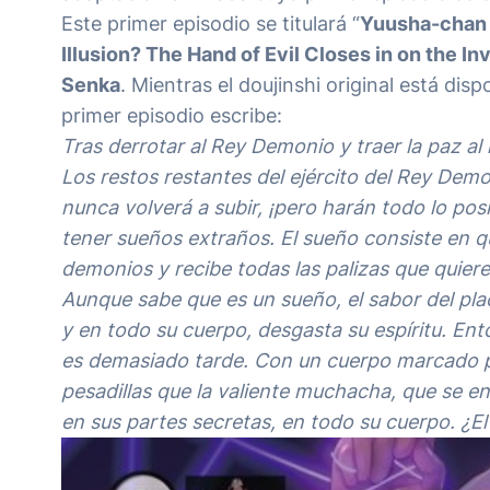
Este primer episodio se titulará “
Yuusha-chan 
Illusion? The Hand of Evil Closes in on the In
Senka
. Mientras el doujinshi original está dis
primer episodio escribe:
Tras derrotar al Rey Demonio y traer la paz 
Los restos restantes del ejército del Rey Demo
nunca volverá a subir, ¡pero harán todo lo po
tener sueños extraños. El sueño consiste en qu
demonios y recibe todas las palizas que quiere
Aunque sabe que es un sueño, el sabor del plac
y en todo su cuerpo, desgasta su espíritu. Ent
es demasiado tarde. Con un cuerpo marcado por
pesadillas que la valiente muchacha, que se e
en sus partes secretas, en todo su cuerpo. ¿El