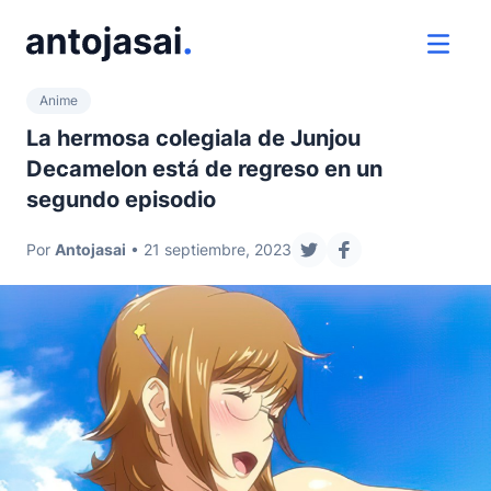
ir al contenido
ver 
Anime
La hermosa colegiala de Junjou
Decamelon está de regreso en un
segundo episodio
Por
Antojasai
• 21 septiembre, 2023
compartir en twitter
compartir en fac