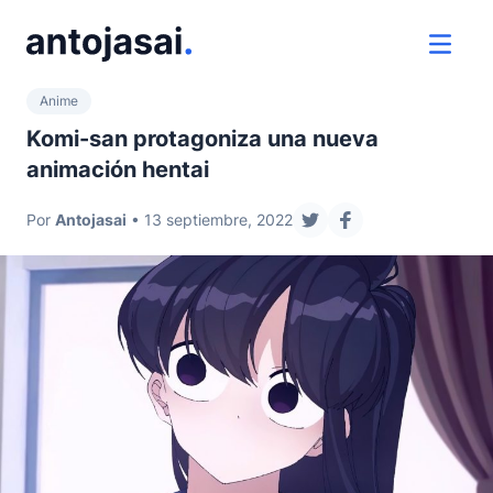
ir al contenido
ver 
Anime
Komi-san protagoniza una nueva
animación hentai
Por
Antojasai
• 13 septiembre, 2022
compartir en twitter
compartir en fac