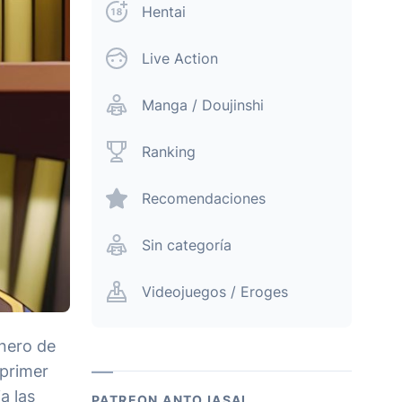
Hentai
Live Action
Manga / Doujinshi
Ranking
Recomendaciones
Sin categoría
Videojuegos / Eroges
énero de
 primer
a las
PATREON ANTOJASAI.