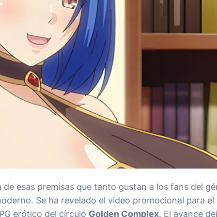
a de esas premisas que tanto gustan a los fans del g
moderno. Se ha revelado el video promocional para el
PG erótico del círculo
Golden Complex
. El avance dej