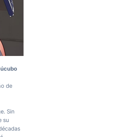
Súcubo
ño de
e. Sin
e su
 décadas