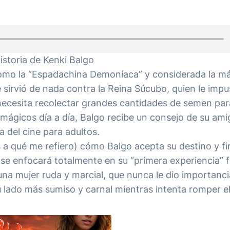
istoria de Kenki Balgo
como la “Espadachina Demoníaca” y considerada la má
e sirvió de nada contra la Reina Súcubo, quien le imp
 necesita recolectar grandes cantidades de semen par
 mágicos día a día, Balgo recibe un consejo de su ami
a del cine para adultos.
es a qué me refiero) cómo Balgo acepta su destino y f
 se enfocará totalmente en su “primera experiencia” f
una mujer ruda y marcial, que nunca le dio importanci
u lado más sumiso y carnal mientras intenta romper e