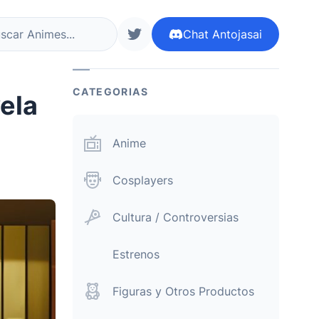
Chat
Antojasai
r ahora
siguenos en twitter
CATEGORIAS
vela
Anime
Cosplayers
Cultura / Controversias
Estrenos
Figuras y Otros Productos