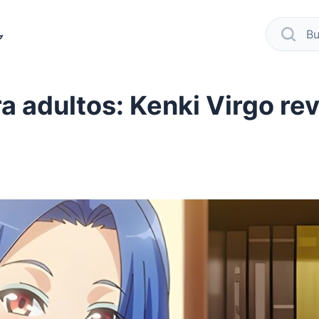
modo oscuro
busca
ra adultos: Kenki Virgo re
ebook