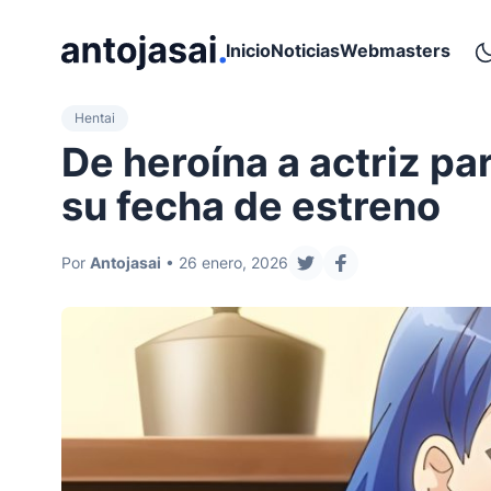
ir al contenido
Inicio
Noticias
Webmasters
Hentai
De heroína a actriz pa
su fecha de estreno
Por
Antojasai
• 26 enero, 2026
compartir en twitter
compartir en fac