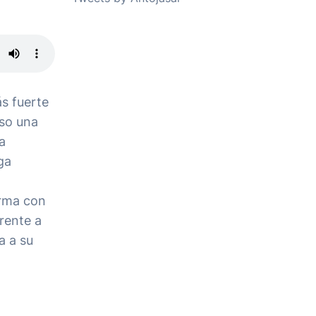
s fuerte
uso una
a
ga
irma con
rente a
a a su
l