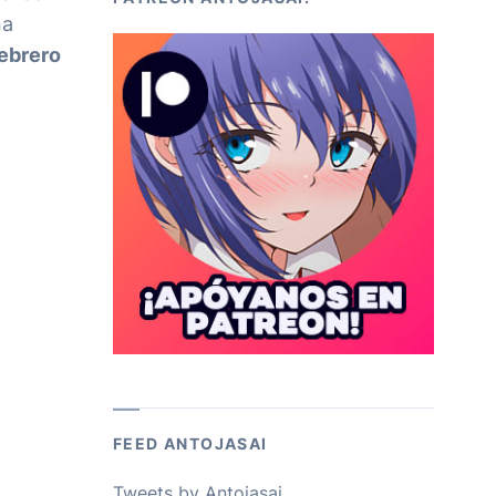
na
febrero
FEED ANTOJASAI
Tweets by Antojasai