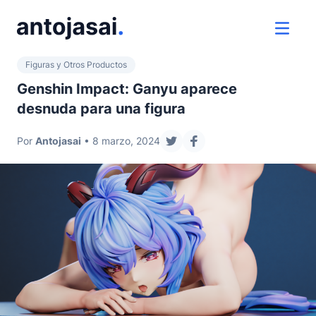
ir al contenido
ver 
Figuras y Otros Productos
Genshin Impact: Ganyu aparece
desnuda para una figura
Por
Antojasai
• 8 marzo, 2024
compartir en twitter
compartir en faceboo