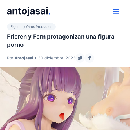
ir al contenido
ver 
Figuras y Otros Productos
Frieren y Fern protagonizan una figura
porno
Por
Antojasai
• 30 diciembre, 2023
compartir en twitter
compartir en fac