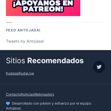
FEED ANTOJASAI
Tweets by Antojasai
Sitios
Recomendados
sigue
Kudasai
KudaLive
Contacto
Noticias
Webmasters
Desarrollado con pásion y esfuerzo por el equipo
Antojasai.