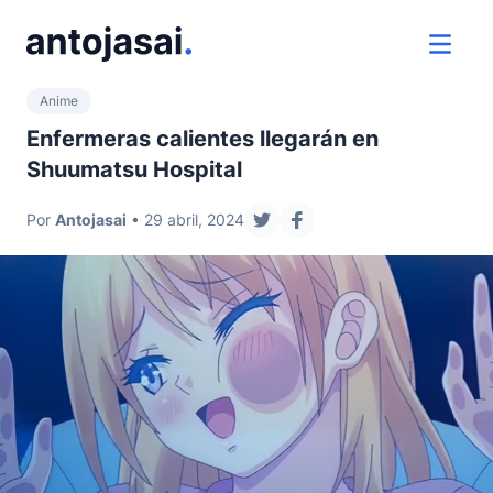
ir al contenido
ver 
Anime
Enfermeras calientes llegarán en
Shuumatsu Hospital
Por
Antojasai
• 29 abril, 2024
compartir en twitter
compartir en facebook