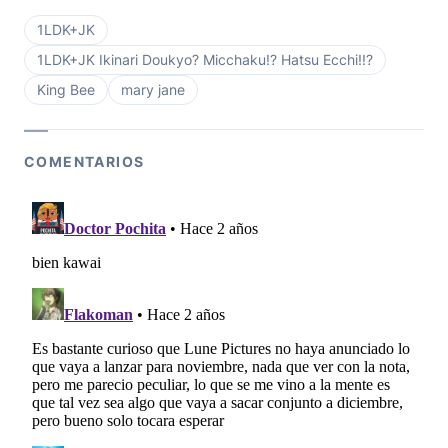
1LDK+JK
1LDK+JK Ikinari Doukyo? Micchaku!? Hatsu Ecchi!!?
King Bee
mary jane
COMENTARIOS