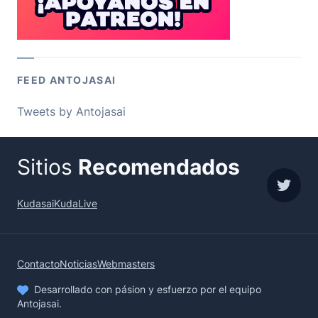
FEED ANTOJASAI
Tweets by Antojasai
Sitios
Recomendados
sigue
Kudasai
KudaLive
Contacto
Noticias
Webmasters
Desarrollado con pásion y esfuerzo por el equipo
Antojasai.