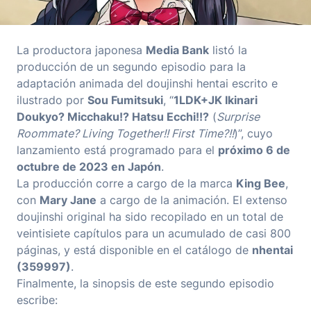
La productora japonesa
Media Bank
listó la
producción de un segundo episodio para la
adaptación animada del doujinshi hentai escrito e
ilustrado por
Sou Fumitsuki
, “
1LDK+JK Ikinari
Doukyo? Micchaku!? Hatsu Ecchi!!?
(
Surprise
Roommate? Living Together!! First Time?!!
)”, cuyo
lanzamiento está programado para el
próximo 6 de
octubre de 2023 en Japón
.
La producción corre a cargo de la marca
King Bee
,
con
Mary Jane
a cargo de la animación. El extenso
doujinshi original ha sido recopilado en un total de
veintisiete capítulos para un acumulado de casi 800
páginas, y está disponible en el catálogo de
nhentai
(359997)
.
Finalmente, la sinopsis de este segundo episodio
escribe: