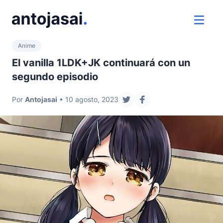
ir al contenido
ver 
Anime
El vanilla 1LDK+JK continuará con un
segundo episodio
Por
Antojasai
• 10 agosto, 2023
compartir en twitter
compartir en facebo