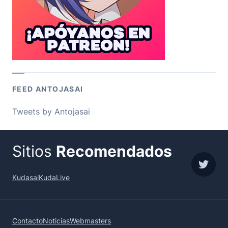
FEED ANTOJASAI
Tweets by Antojasai
Sitios
Recomendados
sigue
Kudasai
KudaLive
Contacto
Noticias
Webmasters