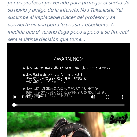
por un profesor pervertido para proteger el sueño de
su novio y amigo de la infancia, Kou Takanashi. Yui
sucumbe al implacable placer del profesor y se
convierte en una perra lujuriosa y obediente. A
medida que el verano llega poco a poco a su fin, cuál
será la última decisión que tome…