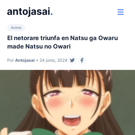
ir al contenido
ver 
Anime
El netorare triunfa en Natsu ga Owaru
made Natsu no Owari
Por
Antojasai
• 24 junio, 2024
compartir en twitter
compartir en facebook