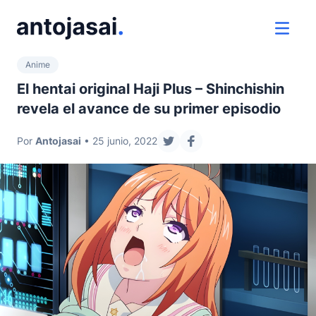
ir al contenido
ver 
Anime
El hentai original Haji Plus – Shinchishin
revela el avance de su primer episodio
Por
Antojasai
• 25 junio, 2022
compartir en twitter
compartir en facebook