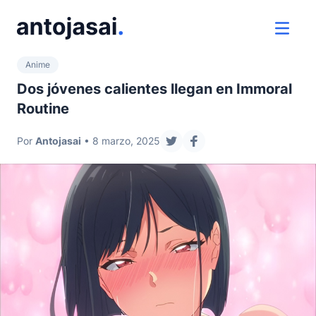
ir al contenido
ver 
Anime
Dos jóvenes calientes llegan en Immoral
Routine
Por
Antojasai
• 8 marzo, 2025
compartir en twitter
compartir en faceboo