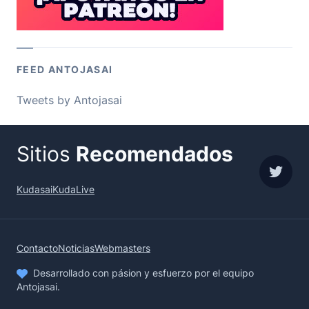
FEED ANTOJASAI
Tweets by Antojasai
Sitios
Recomendados
sigue
Kudasai
KudaLive
Contacto
Noticias
Webmasters
Desarrollado con pásion y esfuerzo por el equipo
Antojasai.