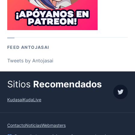
FEED ANTOJASAI
Tweets by Antojasai
Sitios
Recomendados
sigue
Kudasai
KudaLive
Contacto
Noticias
Webmasters