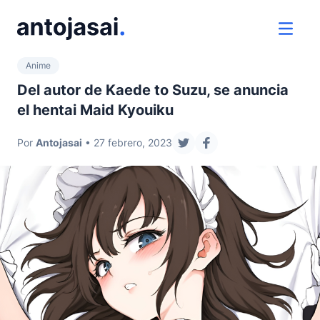
ir al contenido
ver 
Anime
Del autor de Kaede to Suzu, se anuncia
el hentai Maid Kyouiku
Por
Antojasai
• 27 febrero, 2023
compartir en twitter
compartir en facebo