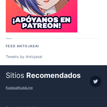
FEED ANTOJASAI
Tweets by Antojasai
Sitios
Recomendados
sigue
Kudasai
KudaLive