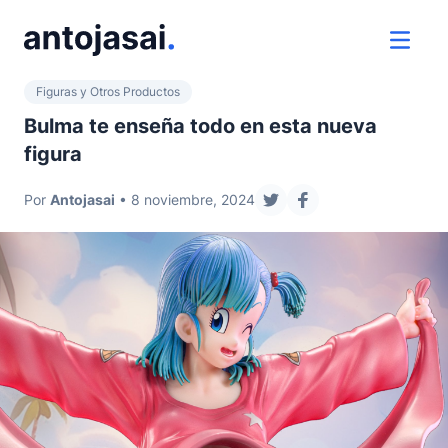
ir al contenido
ver 
Figuras y Otros Productos
Bulma te enseña todo en esta nueva
figura
Por
Antojasai
• 8 noviembre, 2024
compartir en twitter
compartir en face