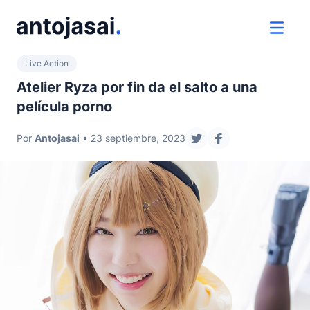
ir al contenido
ver 
Live Action
Atelier Ryza por fin da el salto a una
película porno
Por
Antojasai
• 23 septiembre, 2023
compartir en twitter
compartir en fac